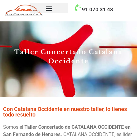
contenido
91 070 31 43
Taller Concertado Aseguradoras
Taller Concertado Catalana
Occidente
Con Catalana Occidente en nuestro taller, lo tienes
todo resuelto
Somos el
Taller Concertado de CATALANA OCCIDENTE en
San Fernando de Henares.
CATALANA OCCIDENTE, es líder